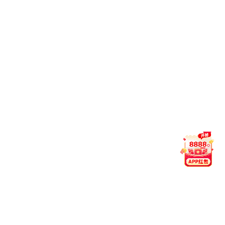
同时，在关键时刻，他往往担任组织者角色，通过冷
静思考与果断决策，将复杂局面化繁为简。这种冷静
沉着不仅有助于提升全队士气，也确保了每个成员都
能清晰了解自己的任务。在他的带领下，全队形成良
好的默契，呈现出更高效、更顺畅的比赛风格。
值得注意的是，阿伦并不单纯追求个人数据，而是注
重集体荣誉感。他常常主动分享球权，并乐于帮助队
友解决问题，这种无私精神使得整个团队氛围更加融
洽，有效增强了彼此之间信任感和凝聚力。
4、关键时刻的表现
竞技体育最考验选手的是心理素质，而面对压力时如
何应对则尤为重要。阿伦在许多关键时刻展现出的超
强心理素质，是他成为明星级别球员的重要因素之