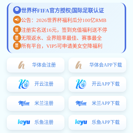
首页
/
体育新闻
/ 正文