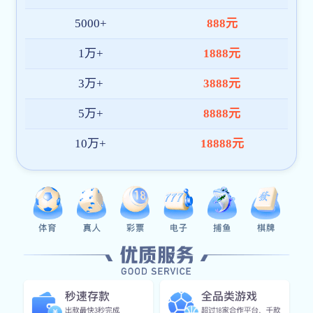
响。
1、防守端的贡献
阿伦在防守端的表现无疑是他全面性的一个重要体
现。他具备出色的身体素质和敏锐的判断力，这使得
他在后场防守中频频展现能力。他不仅能有效地限制
对方主力得分手，还能通过积极防守迫使对手犯错，
为球队创造反击机会。
此外，阿伦善于阅读比赛局势，经常能够预测对方传
球路线，从而截断对手进攻。他在场上的拦截和抢断
数据显著提升了球队整体防守效率，让队友们能够更
加放松地进行进攻。
值得一提的是，阿伦在篮板球争夺中的拼搏精神也为