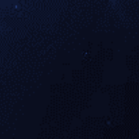
杰伦布朗庆祝30岁生日计划在埃及金字塔上空
跳伞引发热议
2026-07-14
40 次浏览
米切尔坚信球队无自满情绪输球原因另有隐情
2026-07-11
41 次浏览