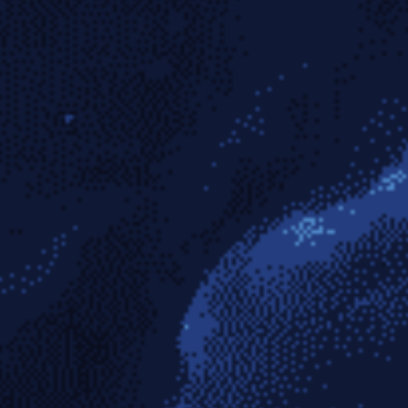
埃尔内尼在社交媒体分享埃及全队合照表达对
球队的骄傲与支持
2026-07-19
37 次浏览