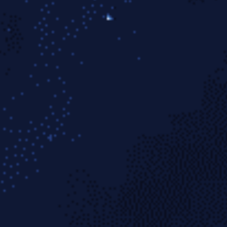
马刺对尼克斯的态度引发争议这种缺乏尊重的
行为令人失望
2026-07-28
23 次浏览
克里斯坦特：双倍喜悦助力球队冲刺目标只差
一步之遥