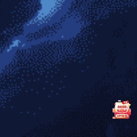
利物浦计划以5000万欧元引进阿克利乌舍并关
注卡马拉的转会动态
2026-07-18
32 次浏览