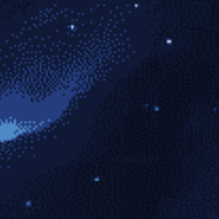
意大利媒体报道拉科鲁尼亚关注安吉利诺上赛
季因病仅为罗马出战九场
2026-07-16
38 次浏览
拉玛西亚青训再遭损失19岁中卫昆卡即将加盟
意甲科莫队
2026-07-13
40 次浏览