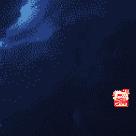
中精力盯防可能来自各个方向的进攻威胁。
陷入被动，使得自身有更多空间进行尝试。
很难用单一方式进行有效阻挡。
改变了整个比赛节奏。当索兰克频繁撕裂对
友创造更多机会，这种连锁反应增强了整支
一位足球运动员来说都是巨大的荣誉。这标
步提高了他的市场价值。随着知名度提升，
未来发展带来更多选择空间。
学习，无论是在技战术方面还是心理素质