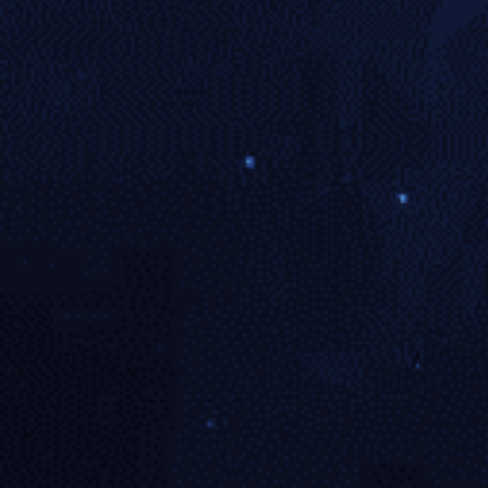
上一篇：
森林狼总经理期待发现文班如天赋…
热门推荐