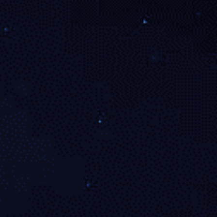
下一篇：
阿贾克斯试探性接触斯洛特但发现