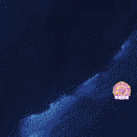
了比赛结果。例如，在某场英超焦点战役
进球不仅提升了队伍士气，也让他个人声名
惊人的实力。在这样的高压环境下，他依然
并最终获得成功，这无疑让人们更加关注他
参与助攻，为队友创造良机。这表明他并非
队付出的全能型攻击手，这也反映了他整体
着巨大的威胁。针对曼联而言，索兰克则正
置，让红魔后卫难以捉摸。在双方交锋中，