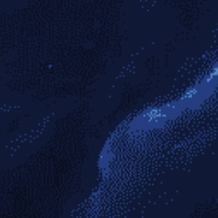
多次令后防线出现失误，把握住机会完成射门。
每当面对曼联这种顶级球队时，防守队员需要集
而索兰克恰好利用这一点，通过快速移动让后卫
此外，他丰富的进攻套路也让后卫们倍感困惑，
这种威胁不仅体现在个人进球方面，更重要的是
方防线时，会迫使他们调整策略，从而给其他队
球队对于胜利渴望。
4、成就对职业生涯影响
成为曼联历史上第二多进球数的对手，对于任何
志着他的职业生涯达到了新的高度，同时也进一
各大俱乐部会更加关注他的动态，这可能为他的
此外，这样的重要成就也激励了年轻运动员向其