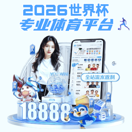
立即注册
爱体育官方入口
官网 ·
权威体育数据平台
爱体育官方入口 OFFICIAL WEBSITE
自2022年创立以来，
爱体育官方入口
致力于为用户提
供包括NBA、英超、欧洲杯、LPL在内的热门赛事直播
与数据服务，广受用户信赖。
立即下载爱体育官方入口APP