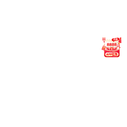
队伍中的每一个角色都是至关重要，无论是首发还是
替补，每个球员都应该为了共同目标而努力。这种心
态促使整个团队变得更加团结，使大家朝着同一方向
奋勇前行。
4、默契与协作的重要性
默契与协作是任何成功球队都需具备的重要品质。在
长时间共同训练和比赛中，沃特金斯与拉什福德逐渐
培养出了一种天然默契。这让他们能够迅速适应战术
变化，有效应对不同局面的挑战。
这种默契不仅体现在技术配合上，更体现在心理层面
的相互理解。他们能够洞察彼此思想，从而做出最优
决策，以最大化发挥各自优势。在实战中，他们常常
通过眼神交流或者简单手势传递信息，有效地提高了