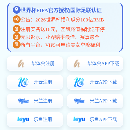
首页
/
体育新闻
/ 正文