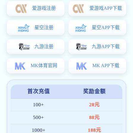
2026-06-30 00:49
46 次阅读
沃特金斯称赞拉什福德实力超乎预期愿意
为其坐替补展现团队精神
本文将围绕沃特金斯对拉什福德的称赞展开，分析沃
特金斯认为拉什福德实力超乎预期的原因，以及他愿
意为其坐替补所展现出的团队精神。文章从四个方面
进行详细阐述：首先是沃特金斯与拉什福德的关系及
其对彼此的影响；其次是拉什福德在比赛中的表现与
贡献；接着探讨沃特金斯愿意做替补所体现出的团队
意识；最后总结两位球员在场上的默契以及对球队的